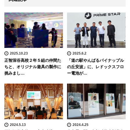
2025.10.23
2025.6.2
正智深谷高校２年５組の仲間た
「道の駅やんばるパイナップル
ちと、オリジナル遊具の製作に
の丘安波」に、レドックスフロ
挑みまし…
ー電池が…
2024.5.13
2024.4.25