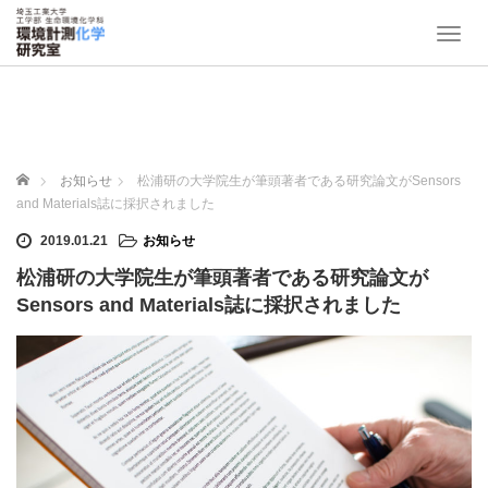
T
o
g
g
l
e
n
ホーム
お知らせ
松浦研の大学院生が筆頭著者である研究論文がSensors
a
and Materials誌に採択されました
v
i
2019.01.21
お知らせ
g
松浦研の大学院生が筆頭著者である研究論文が
a
t
Sensors and Materials誌に採択されました
i
o
n