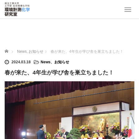
T
o
g
g
l
e
n
ホーム
News
,
お知らせ
春が来た、4年生が学び舎を巣立ちました！
a
v
2024.03.18
News
、
お知らせ
i
春が来た、4年生が学び舎を巣立ちました！
g
a
t
i
o
n