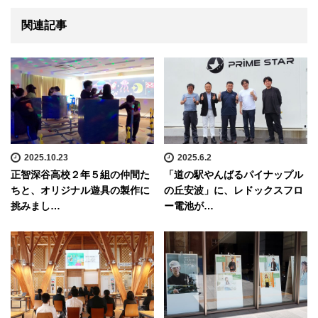
関連記事
2025.10.23
2025.6.2
正智深谷高校２年５組の仲間た
「道の駅やんばるパイナップル
ちと、オリジナル遊具の製作に
の丘安波」に、レドックスフロ
挑みまし…
ー電池が…