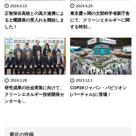
2024.5.13
2024.4.25
正智深谷高校との高大連携によ
東京霞ヶ関の文部科学省新庁舎
る土曜講座の受入れを開始しま
にて、クリーンエネルギーに関
した！
する特別…
2024.3.28
2023.12.1
研究成果の社会実装に向けて、
COP28ジャパン・パビリオン
クリーンエネルギー技術開発セ
(バーチャル)に登場！
ンターを…
最近の投稿