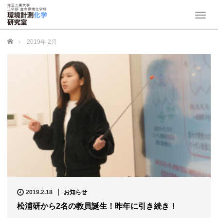
T
o
g
ホーム
2019年 2月
g
l
e
n
a
v
i
g
a
t
i
o
n
2019.2.18
お知らせ
松浦研から2名の教員誕生！昨年に引き続き！