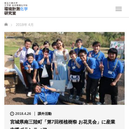
T
o
g
ホーム
2018年 4月
g
l
e
n
a
v
i
g
a
t
i
o
n
2018.4.26
課外活動
宮城県南三陸町「第7回桜植樹祭 お花見会」に産業