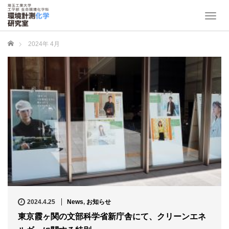
T
o
g
ホーム
2024年 4月
g
l
e
n
a
v
i
g
a
t
i
o
n
2024.4.25
News
,
お知らせ
東京霞ヶ関の文部科学省新庁舎にて、クリーンエネ