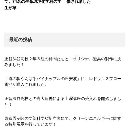
て。74名の生命環境化学科の学
催されました
生が卒…
最近の投稿
正智深谷高校２年５組の仲間たちと、オリジナル遊具の製作に挑
みました！
「道の駅やんばるパイナップルの丘安波」に、レドックスフロー
電池が導入されました。
正智深谷高校との高大連携による土曜講座の受入れを開始しまし
た！
東京霞ヶ関の文部科学省新庁舎にて、クリーンエネルギーに関す
る特別展示を行っています！