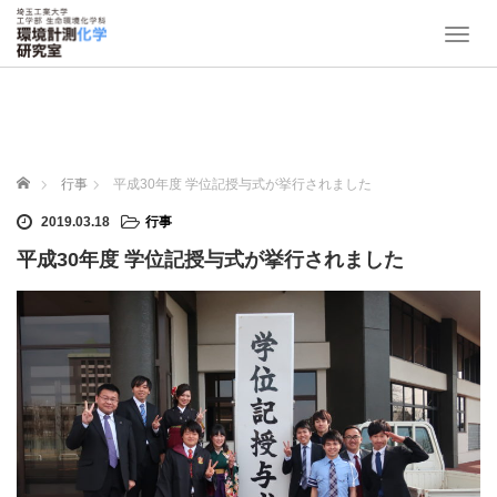
T
o
g
g
l
e
n
ホーム
行事
平成30年度 学位記授与式が挙行されました
a
v
2019.03.18
行事
i
平成30年度 学位記授与式が挙行されました
g
a
t
i
o
n