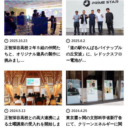
2025.10.23
2025.6.2
正智深谷高校２年５組の仲間た
「道の駅やんばるパイナップル
ちと、オリジナル遊具の製作に
の丘安波」に、レドックスフロ
挑みまし…
ー電池が…
2024.5.13
2024.4.25
正智深谷高校との高大連携によ
東京霞ヶ関の文部科学省新庁舎
る土曜講座の受入れを開始しま
にて、クリーンエネルギーに関