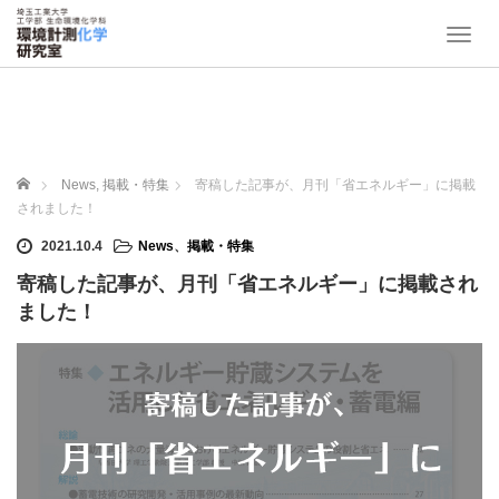
T
o
g
g
l
e
n
ホーム
News
,
掲載・特集
寄稿した記事が、月刊「省エネルギー」に掲載
a
されました！
v
i
2021.10.4
News
、
掲載・特集
g
寄稿した記事が、月刊「省エネルギー」に掲載され
a
t
ました！
i
o
n